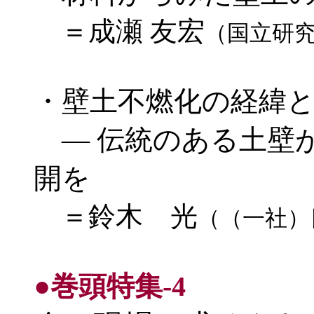
＝成瀬 友宏
（国立研究
・壁土不燃化の経緯
― 伝統のある土壁
開を
＝鈴木 光
（（一社）
●巻頭特集-4