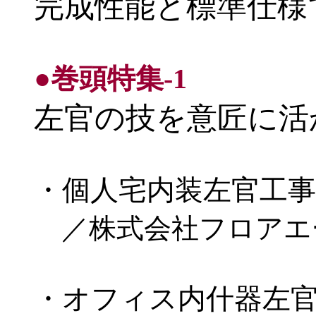
完成性能と標準仕様
●巻頭特集-1
左官の技を意匠に活
・個人宅内装左官工事
／株式会社フロアエ
・オフィス内什器左