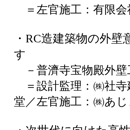
＝左官施工：有限会社
・RC造建築物の外壁
す
－普濟寺宝物殿外壁
＝設計監理：㈱社寺
堂／左官施工：㈱あじ