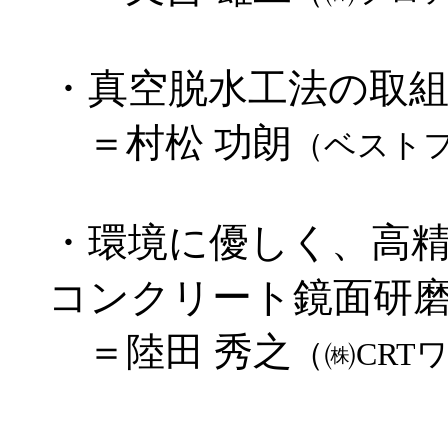
・真空脱水工法の取
＝村松 功朗
（ベスト
・環境に優しく、高
コンクリート鏡面研
＝陸田 秀之
（㈱CRT