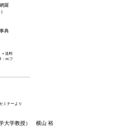
網羅
号）
事典
％）＋送料
事：㈱フ
セミナーより
大学教授） 横山 裕