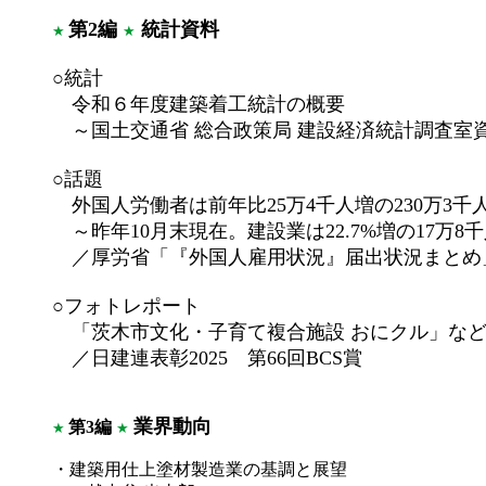
第2編
統計資料
★
★
○統計
令和６年度建築着工統計の概要
～国土交通省 総合政策局 建設経済統計調査室
○話題
外国人労働者は前年比25万4千人増の230万3千
～昨年10月末現在。建設業は22.7%増の17万8
／厚労省「『外国人雇用状況』届出状況まとめ
○フォトレポート
「茨木市文化・子育て複合施設 おにクル」など
／日建連表彰2025 第66回BCS賞
業界動向
第3編
★
★
・建築用仕上塗材製造業の基調と展望