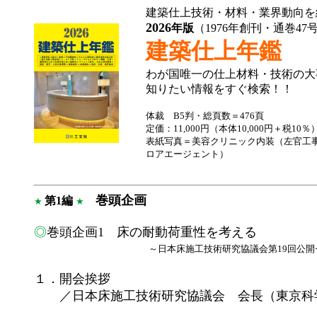
建築仕上技術・材料・業界動向を
2026
年版
（1976年創刊・通巻47
建築仕上年鑑
わが国唯一の仕上材料・技術の大
知りたい情報をすぐ検索！！
体裁 B5判・総頁数＝476頁
定価：11,000円（本体10,000円＋税10
表紙写真
＝
美容クリニック内装（左官工
ロアエージェント）
巻頭企画
第1編
★
★
◎
巻頭企画1 床の耐動荷重性を考える
～日本床施工技術研究協議会第19回公開
１．開会挨拶
／日本床施工技術研究協議会 会長（東京科学