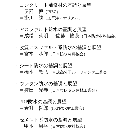
・コンクリート補修材の基調と展望
＝伊部 博
（IBEC）
＝掛川 勝
（太平洋マテリアル）
・アスファルト防水の基調と展望
＝成松 英明 ・ 佐藤 隆英
（日本防水材料協会）
・改質アスファルト系防水の基調と展望
＝宮本 恭郎
（日本防水材料協会）
・シート防水の基調と展望
＝橋本 敦弘
（合成高分子ルーフィング工業会）
・ウレタン防水の基調と展望
＝持田 光春
（日本ウレタン建材工業会）
・FRP防水の基調と展望
＝倉升 哲郎
（FRP防水材工業会）
・セメント系防水の基調と展望
＝甲本 周平
（日本防水材料協会）