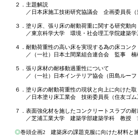
２．主題解説
／日本床施工技術研究協議会 企画委員長（東
３．塗り床、張り床の耐動荷重に関する研究動向
／東京科学大学 環境・社会理工学院建築学
４．耐動荷重性の高い床を実現する為の床コンク
／（一社）日本土間業組合連合会 監事 楠
５．張り床材の耐移動過重性について
／（一社）日本インテリア協会（田島ルーフィ
６．塗り床の耐動荷重性の現状と向上に向けた取
／日本塗り床工業会 技術委員長（住友ゴム工
７．表面強化材を施したコンクリートスラブの耐
／芝浦工業大学 建築学部建築学科 教授 古
◎
巻頭企画2 建築床の課題克服に向けた材料と