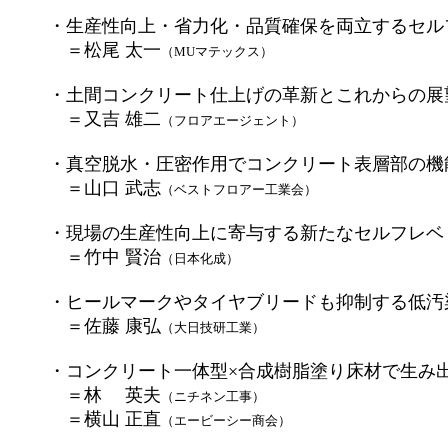
・生産性向上・省力化・品質確保を両立するセル
＝松尾 太一
（MUマテックス）
・土間コンクリート仕上げの革新とこれからの展
＝又吉 雄二
（フロアエージェント）
・真空脱水・圧密作用でコンクリート表層部の機
＝山口 武志
（ベストフロアー工業会）
・現場の生産性向上に寄与する新たなセルフレベ
＝竹中 賢治
（日本化成）
・ヒールマークやタイヤブリードも抑制する低汚
＝佐藤 康弘
（大日技研工業）
・コンクリート一体型×合成樹脂塗り床材で生み
＝林 英夫
（ニチネン工事）
＝横山 正直
（エービーシー商会）