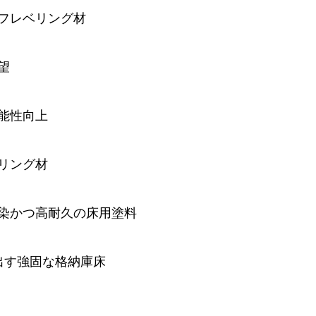
フレベリング材
望
能性向上
リング材
染かつ高耐久の床用塗料
出す強固な格納庫床