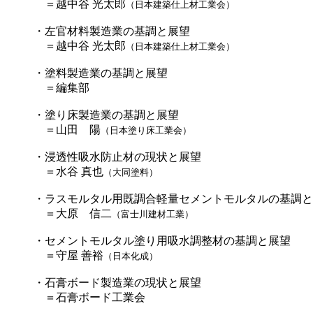
＝越中谷 光太郎
（日本建築仕上材工業会）
・左官材料製造業の基調と展望
＝越中谷 光太郎
（日本建築仕上材工業会）
・塗料製造業の基調と展望
＝編集部
・塗り床製造業の基調と展望
＝山田 陽
（日本塗り床工業会）
・浸透性吸水防止材の現状と展望
＝水谷 真也
（大同塗料）
・ラスモルタル用既調合軽量セメントモルタルの基調と
＝大原 信二
（富士川建材工業）
・セメントモルタル塗り用吸水調整材の基調と展望
＝守屋 善裕
（日本化成）
・石膏ボード製造業の現状と展望
＝石膏ボード工業会