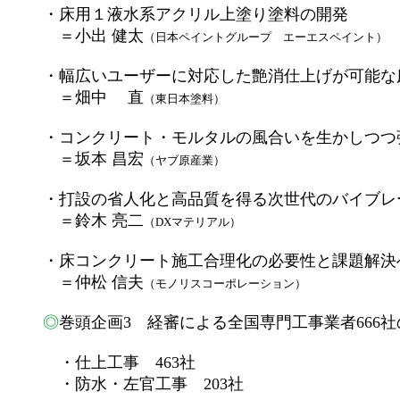
・床用１液水系アクリル上塗り塗料の開発
＝小出 健太
（日本ペイントグループ エーエスペイント）
・幅広いユーザーに対応した艶消仕上げが可能な
＝畑中 直
（東日本塗料）
・コンクリート・モルタルの風合いを生かしつつ
＝坂本 昌宏
（ヤブ原産業）
・打設の省人化と高品質を得る次世代のバイブレ
＝鈴木 亮二
（DXマテリアル）
・床コンクリート施工合理化の必要性と課題解決
＝仲松 信夫
（モノリスコーポレーション）
◎
巻頭企画3 経審による全国専門工事業者666社
・仕上工事 463社
・防水・左官工事 203社