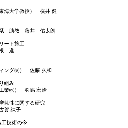
海大学教授） 横井 健
系 助教 藤井 佑太朗
リート施工
根 進
ング㈱） 佐藤 弘和
り組み
業㈱） 羽嶋 宏治
摩耗性に関する研究
賀 純子
施工技術の今